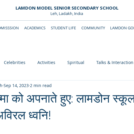
LAMDON MODEL SENIOR SECONDARY SCHOOL
Leh, Ladakh, India
DMISSSION
ACADEMICS
STUDENT LIFE
COMMUNITY
LAMDON GOL
Downloads
Support Lamdon
Celebrities
Activities
Spiritual
Talks & Interaction
eh
Sep 14, 2023
2 min read
्मा को अपनाते हुए: लामडोन स्कूल 
विरल ध्वनि!